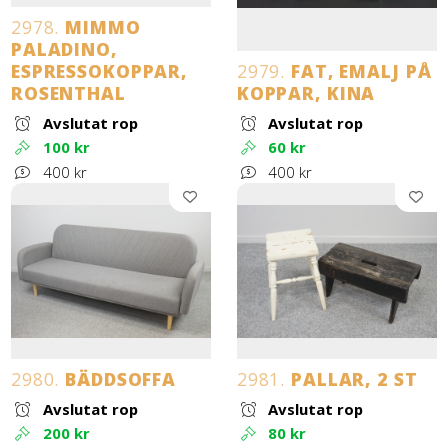
2978.
MIMMO
PALADINO,
ESPRESSOKOPPAR,
2979.
FAT, EMALJ PÅ
ROSENTHAL
KOPPAR, KINA
Avslutat rop
Avslutat rop
100 kr
60 kr
400 kr
400 kr
2980.
BÄDDSOFFA
2981.
PALLAR, 2 ST
Avslutat rop
Avslutat rop
200 kr
80 kr