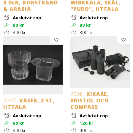
8 DLR, RÖRSTRAND
WIRKKALA, SKÅL,
& ARABIA
"PURO", IITTALA
Avslutat rop
Avslutat rop
80 kr
80 kr
300 kr
300 kr
2998.
KIKARE,
2997.
VASER, 2 ST,
BRISTOL OCH
IITTALA
COMPASS
Avslutat rop
Avslutat rop
80 kr
120 kr
300 kr
400 kr