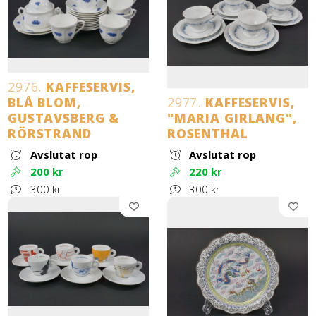
2976.
KAFFESERVIS,
BLÅ BLOM,
2977.
KAFFESERVIS,
GUSTAVSBERG &
"MARIA GIRLANG",
RÖRSTRAND
ROSENTHAL
Avslutat rop
Avslutat rop
200 kr
220 kr
300 kr
300 kr