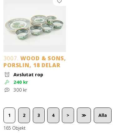
3007.
WOOD & SONS,
PORSLIN, 18 DELAR
Avslutat rop
240 kr
300 kr
1
2
3
4
>
≫
Alla
165 Objekt