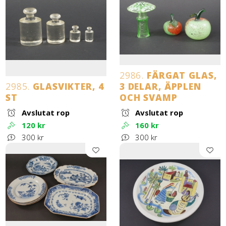
2986.
FÄRGAT GLAS,
2985.
GLASVIKTER, 4
3 DELAR, ÄPPLEN
ST
OCH SVAMP
Avslutat rop
Avslutat rop
120 kr
160 kr
300 kr
300 kr