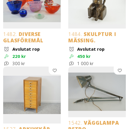
1482.
DIVERSE
1484.
SKULPTUR I
GLASFÖREMÅL
MÄSSING.
Avslutat rop
Avslutat rop
220 kr
450 kr
300 kr
1 000 kr
1542.
VÄGGLAMPA