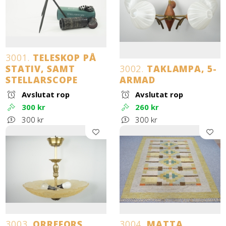
3001.
TELESKOP PÅ
STATIV, SAMT
3002.
TAKLAMPA, 5-
STELLARSCOPE
ARMAD
Avslutat rop
Avslutat rop
300 kr
260 kr
300 kr
300 kr
3003.
ORREFORS,
3004.
MATTA,