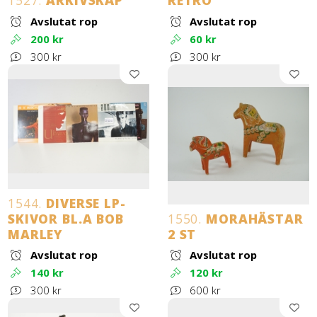
1527.
ARKIVSKÅP
RETRO
Avslutat rop
Avslutat rop
200 kr
60 kr
300 kr
300 kr
1544.
DIVERSE LP-
SKIVOR BL.A BOB
1550.
MORAHÄSTAR
MARLEY
2 ST
Avslutat rop
Avslutat rop
140 kr
120 kr
300 kr
600 kr