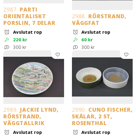
2987.
PARTI
ORIENTALISKT
2988.
RÖRSTRAND,
PORSLIN, 7 DELAR
VÄGGFAT
Avslutat rop
Avslutat rop
220 kr
60 kr
300 kr
300 kr
2989.
JACKIE LYND,
2990.
CUNO FISCHER,
RÖRSTRAND,
SKÅLAR, 2 ST,
VÄGGTALLRIK
ROSENTHAL
Avslutat rop
Avslutat rop