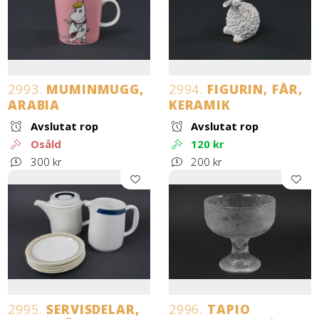
2993.
MUMINMUGG,
2994.
FIGURIN, FÅR,
ARABIA
KERAMIK
Avslutat rop
Avslutat rop
Osåld
120 kr
300 kr
200 kr
2995.
SERVISDELAR,
2996.
TAPIO