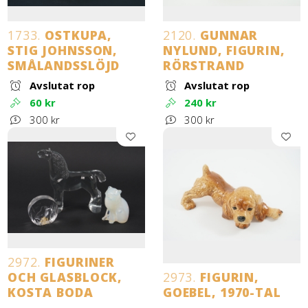
1733.
OSTKUPA,
2120.
GUNNAR
STIG JOHNSSON,
NYLUND, FIGURIN,
SMÅLANDSSLÖJD
RÖRSTRAND
Avslutat rop
Avslutat rop
60 kr
240 kr
300 kr
300 kr
2972.
FIGURINER
OCH GLASBLOCK,
2973.
FIGURIN,
KOSTA BODA
GOEBEL, 1970-TAL