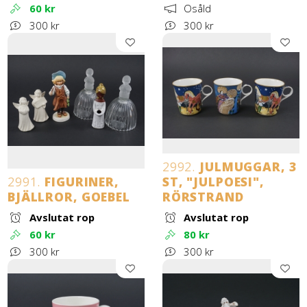
60 kr
Osåld
300 kr
300 kr
2992.
JULMUGGAR, 3
2991.
FIGURINER,
ST, "JULPOESI",
BJÄLLROR, GOEBEL
RÖRSTRAND
Avslutat rop
Avslutat rop
60 kr
80 kr
300 kr
300 kr