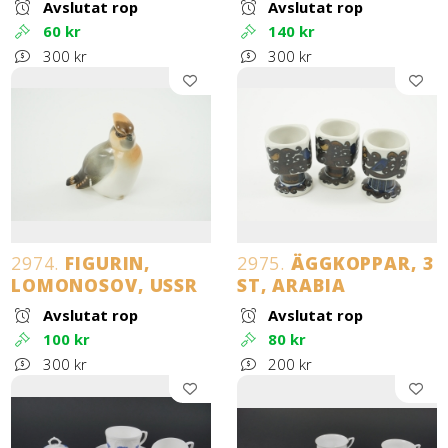
Avslutat rop
Avslutat rop
60 kr
140 kr
300 kr
300 kr
2974.
FIGURIN,
2975.
ÄGGKOPPAR, 3
LOMONOSOV, USSR
ST, ARABIA
Avslutat rop
Avslutat rop
100 kr
80 kr
300 kr
200 kr