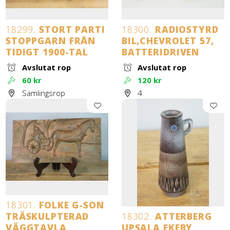
18299.
STORT PARTI
18300.
RADIOSTYRD
STOPPGARN FRÅN
BIL,CHEVROLET 57,
TIDIGT 1900-TAL
BATTERIDRIVEN
Avslutat rop
Avslutat rop
60 kr
120 kr
Samlingsrop
4
18301.
FOLKE G-SON
TRÄSKULPTERAD
18302.
ATTERBERG
VÄGGTAVLA
UPSALA EKEBY