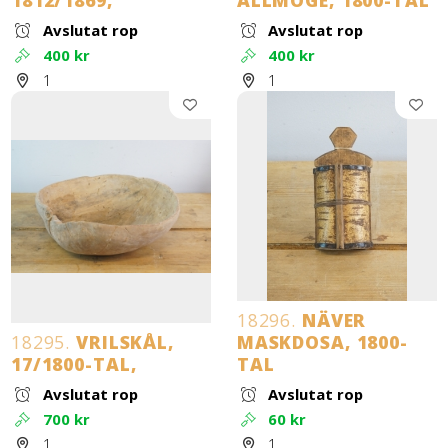
1812/1869,
ALLMOGE, 1800-TAL
Avslutat rop
Avslutat rop
400 kr
400 kr
1
1
18296.
NÄVER
18295.
VRILSKÅL,
MASKDOSA, 1800-
17/1800-TAL,
TAL
Avslutat rop
Avslutat rop
700 kr
60 kr
1
1