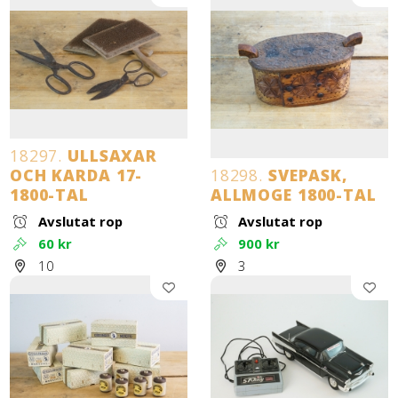
18297.
ULLSAXAR
OCH KARDA 17-
18298.
SVEPASK,
1800-TAL
ALLMOGE 1800-TAL
Avslutat rop
Avslutat rop
60 kr
900 kr
10
3