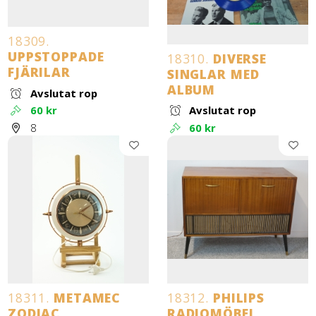
18309.
UPPSTOPPADE
18310.
DIVERSE
FJÄRILAR
SINGLAR MED
ALBUM
Avslutat rop
60 kr
Avslutat rop
8
60 kr
18311.
METAMEC
18312.
PHILIPS
ZODIAC
RADIOMÖBEL