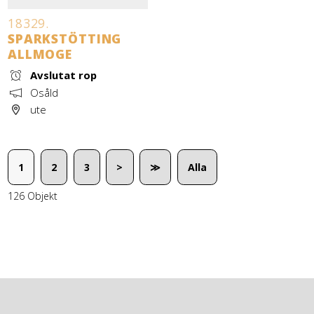
18329.
SPARKSTÖTTING
ALLMOGE
Avslutat rop
Osåld
ute
1
2
3
>
≫
Alla
126 Objekt