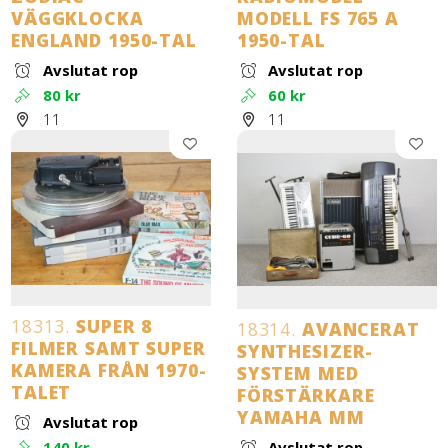
VÄGGKLOCKA
MODELL FS 765 A
ENGLAND 1950-TAL
1950-TAL
Avslutat rop
Avslutat rop
80 kr
60 kr
11
11
18313.
SUPER 8
18314.
AVANCERAT
FILMER SAMT SUPER
SYNTHESIZER-
KAMERA FRÅN 1970-
SYSTEM MED
TALET
FÖRSTÄRKARE
YAMAHA MM
Avslutat rop
140 kr
Avslutat rop