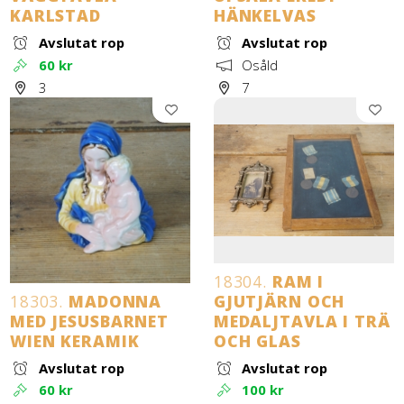
KARLSTAD
HÄNKELVAS
Avslutat rop
Avslutat rop
60 kr
Osåld
3
7
18304.
RAM I
18303.
MADONNA
GJUTJÄRN OCH
MED JESUSBARNET
MEDALJTAVLA I TRÄ
WIEN KERAMIK
OCH GLAS
Avslutat rop
Avslutat rop
60 kr
100 kr