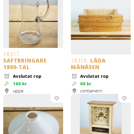
18317.
SAFTBRINGARE
18318.
LÅDA
1800-TAL
MÅNÅSEN
Avslutat rop
Avslutat rop
160 kr
60 kr
uppe
containern