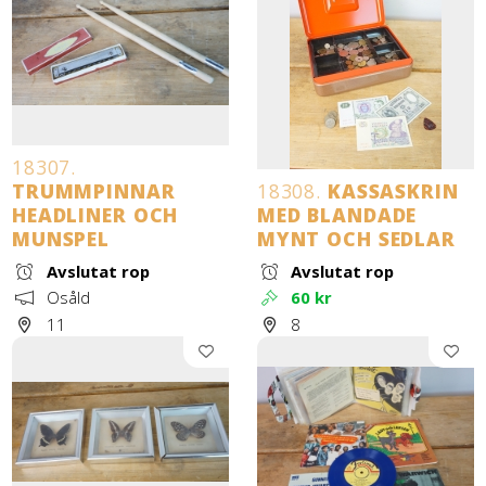
18307.
TRUMMPINNAR
18308.
KASSASKRIN
HEADLINER OCH
MED BLANDADE
MUNSPEL
MYNT OCH SEDLAR
Avslutat rop
Avslutat rop
Osåld
60 kr
11
8