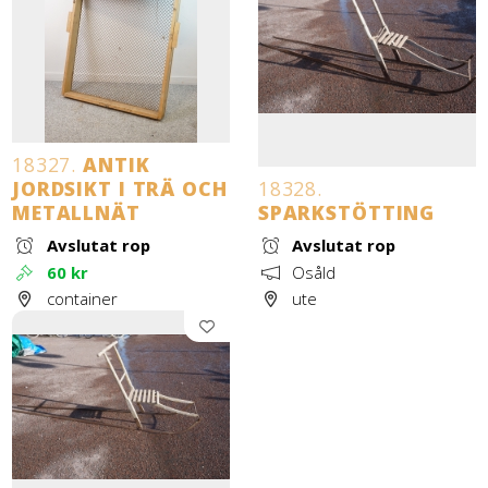
18327.
ANTIK
JORDSIKT I TRÄ OCH
18328.
METALLNÄT
SPARKSTÖTTING
Avslutat rop
Avslutat rop
60 kr
Osåld
container
ute