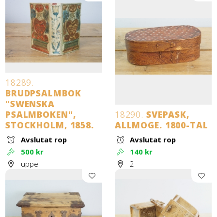
18289.
BRUDPSALMBOK
"SWENSKA
PSALMBOKEN",
18290.
SVEPASK,
STOCKHOLM, 1858.
ALLMOGE. 1800-TAL
Avslutat rop
Avslutat rop
500 kr
140 kr
uppe
2