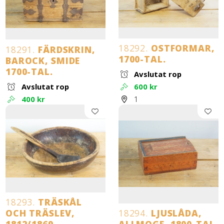
18292.
OSTFORMAR,
18291.
FÄRDSKRIN,
1700-TAL.
BAROCK, SMIDE
1700-TAL.
Avslutat rop
Avslutat rop
600 kr
400 kr
1
18293.
TRÄSKÅL
OCH TRÄSLEV,
18294.
LJUSLÅDA,