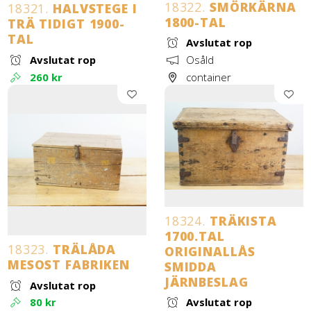
18322.
SMÖRKÄRNA
18321.
HALVSTEGE I
1800-TAL
TRÄ TIDIGT 1900-
TAL
Avslutat rop
Avslutat rop
Osåld
260 kr
container
18324.
TRÄKISTA
1700.TAL
18323.
TRÄLÅDA
ORIGINALLÅS
MESOST FABRIKEN
SMIDDA
JÄRNBESLAG
Avslutat rop
80 kr
Avslutat rop