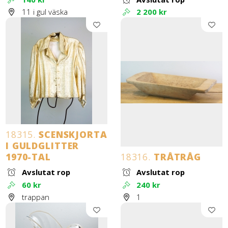
11 i gul väska
2 200 kr
18315.
SCENSKJORTA
I GULDGLITTER
1970-TAL
18316.
TRÅTRÅG
Avslutat rop
Avslutat rop
60 kr
240 kr
trappan
1