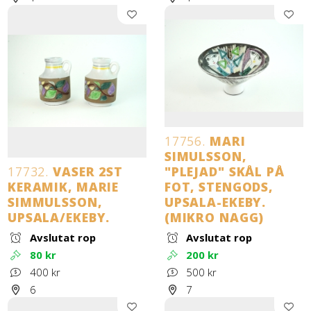
17756.
MARI
SIMULSSON,
17732.
VASER 2ST
"PLEJAD" SKÅL PÅ
KERAMIK, MARIE
FOT, STENGODS,
SIMMULSSON,
UPSALA-EKEBY.
UPSALA/EKEBY.
(MIKRO NAGG)
Avslutat rop
Avslutat rop
80 kr
200 kr
400 kr
500 kr
6
7