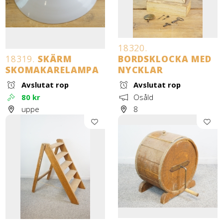
18320.
18319.
SKÄRM
BORDSKLOCKA MED
SKOMAKARELAMPA
NYCKLAR
Avslutat rop
Avslutat rop
80 kr
Osåld
uppe
8