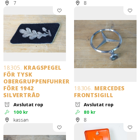
7
8
18305.
KRAGSPEGEL
FÖR TYSK
OBERGRUPPENFUHRER
FÖRE 1942
18306.
MERCEDES
SILVERTRÅD
FRONTSIGILL
Avslutat rop
Avslutat rop
100 kr
80 kr
kassan
8