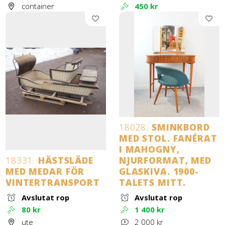
container
450 kr
18028.
SMINKBORD
MED STOL. FANÉRAT
I MAHOGNY,
18331.
HÄSTSLÄDE
NJURFORMAT, MED
MED MEDAR FÖR
GLASKIVA. 1900-
VINTERTRANSPORT
TALETS MITT.
Avslutat rop
Avslutat rop
80 kr
1 400 kr
ute
2 000 kr