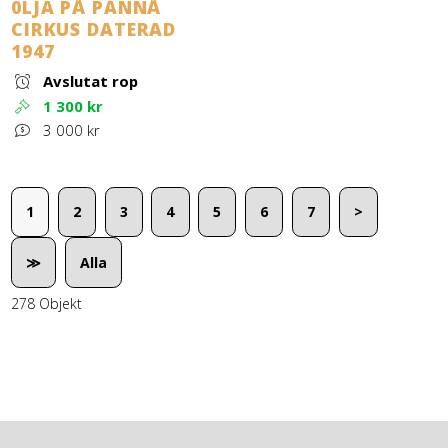
0LJA PÅ PANNÅ
CIRKUS DATERAD
1947
Avslutat rop
1 300 kr
3 000 kr
1
2
3
4
5
6
7
>
≫
Alla
278 Objekt