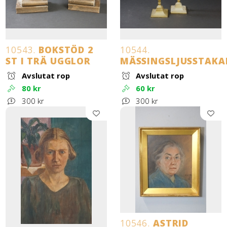
10543.
BOKSTÖD 2
10544.
ST I TRÄ UGGLOR
MÄSSINGSLJUSSTAKA
Avslutat rop
Avslutat rop
80 kr
60 kr
300 kr
300 kr
10546.
ASTRID