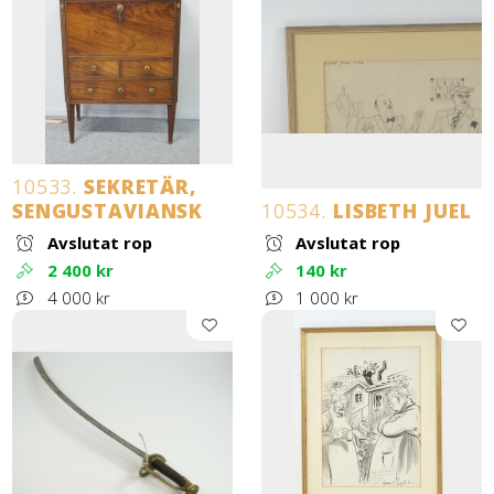
10533.
SEKRETÄR,
SENGUSTAVIANSK
10534.
LISBETH JUEL
Avslutat rop
Avslutat rop
2 400 kr
140 kr
4 000 kr
1 000 kr