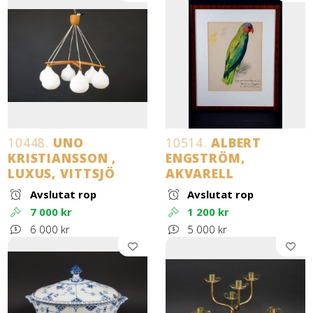
10448.
UNO
10514.
ALBERT
KRISTIANSSON ,
ENGSTRÖM,
LUXUS, VITTSJÖ
AKVARELL
Avslutat rop
Avslutat rop
7 000 kr
1 200 kr
6 000 kr
5 000 kr