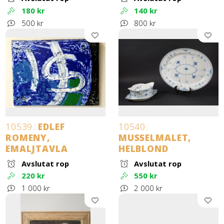
180 kr
140 kr
500 kr
800 kr
10539.
EDLEF
10540.
ROMENY,
MUSSELMALET,
EMALJTAVLA
HELBLOND
Avslutat rop
Avslutat rop
220 kr
550 kr
1 000 kr
2 000 kr