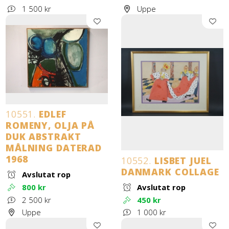
1 500 kr
Uppe
10551.
EDLEF
ROMENY, OLJA PÅ
DUK ABSTRAKT
MÅLNING DATERAD
1968
10552.
LISBET JUEL
DANMARK COLLAGE
Avslutat rop
800 kr
Avslutat rop
2 500 kr
450 kr
Uppe
1 000 kr