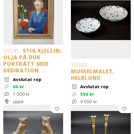
10541.
STIG KJELLIN,
OLJA PÅ DUK
PORTRÄTT MED
10542.
DEDIKATION
MUSSELMALET,
HELBLOND
Avslutat rop
60 kr
Avslutat rop
1 000 kr
550 kr
uppe
4 000 kr