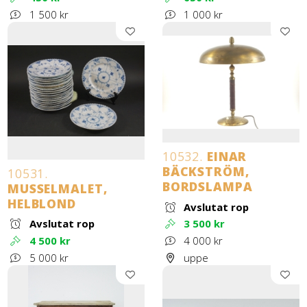
1 500 kr
1 000 kr
10532.
EINAR
BÄCKSTRÖM,
10531.
BORDSLAMPA
MUSSELMALET,
HELBLOND
Avslutat rop
Avslutat rop
3 500 kr
4 500 kr
4 000 kr
5 000 kr
uppe