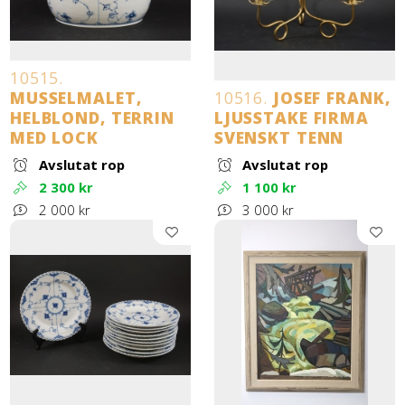
10515.
MUSSELMALET,
10516.
JOSEF FRANK,
HELBLOND, TERRIN
LJUSSTAKE FIRMA
MED LOCK
SVENSKT TENN
Avslutat rop
Avslutat rop
2 300 kr
1 100 kr
2 000 kr
3 000 kr