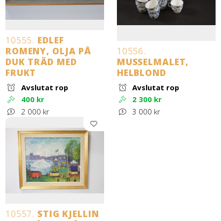
10555.
EDLEF
ROMENY, OLJA PÅ
10556.
DUK TRÄD MED
MUSSELMALET,
FRUKT
HELBLOND
Avslutat rop
Avslutat rop
400 kr
2 300 kr
2 000 kr
3 000 kr
10557.
STIG KJELLIN