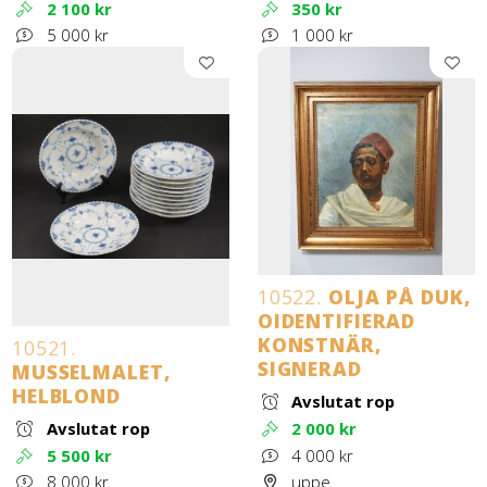
2 100 kr
350 kr
5 000 kr
1 000 kr
10522.
OLJA PÅ DUK,
OIDENTIFIERAD
KONSTNÄR,
10521.
SIGNERAD
MUSSELMALET,
HELBLOND
Avslutat rop
Avslutat rop
2 000 kr
5 500 kr
4 000 kr
8 000 kr
uppe