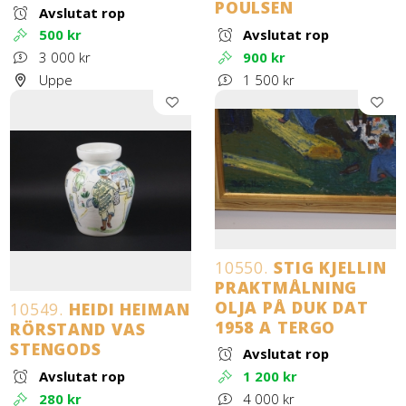
POULSEN
Avslutat rop
500 kr
Avslutat rop
3 000 kr
900 kr
Uppe
1 500 kr
10550.
STIG KJELLIN
PRAKTMÅLNING
OLJA PÅ DUK DAT
10549.
HEIDI HEIMAN
1958 A TERGO
RÖRSTAND VAS
STENGODS
Avslutat rop
Avslutat rop
1 200 kr
280 kr
4 000 kr