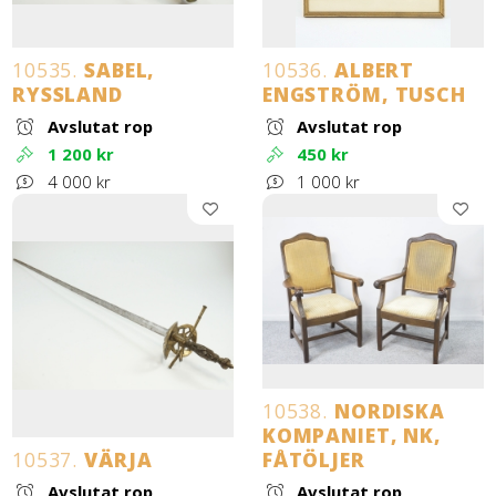
10535.
SABEL,
10536.
ALBERT
RYSSLAND
ENGSTRÖM, TUSCH
Avslutat rop
Avslutat rop
1 200 kr
450 kr
4 000 kr
1 000 kr
10538.
NORDISKA
KOMPANIET, NK,
10537.
VÄRJA
FÅTÖLJER
Avslutat rop
Avslutat rop