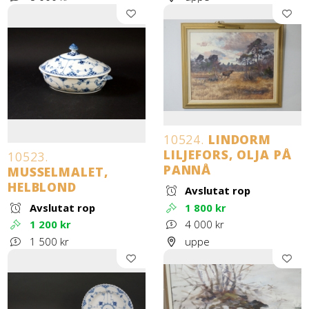
10524.
LINDORM
LILJEFORS, OLJA PÅ
10523.
PANNÅ
MUSSELMALET,
HELBLOND
Avslutat rop
Avslutat rop
1 800 kr
1 200 kr
4 000 kr
1 500 kr
uppe