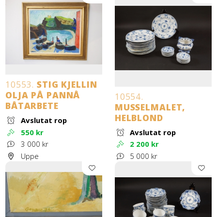
10553.
STIG KJELLIN
OLJA PÅ PANNÅ
10554.
BÅTARBETE
MUSSELMALET,
HELBLOND
Avslutat rop
550 kr
Avslutat rop
3 000 kr
2 200 kr
Uppe
5 000 kr