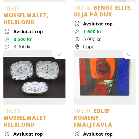
10518.
BENGT ELLIS,
10517.
OLJA PÅ DUK
MUSSELMALET,
HELBLOND
Avslutat rop
Avslutat rop
1 600 kr
8 500 kr
5 000 kr
8 000 kr
Uppe
10519.
10520.
EDLEF
MUSSELMALET
ROMENY,
HELBLOND
EMALJTAVLA
Avslutat rop
Avslutat rop