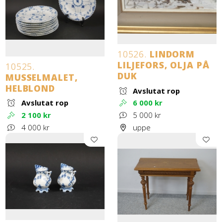
10526.
LINDORM
LILJEFORS, OLJA PÅ
10525.
DUK
MUSSELMALET,
HELBLOND
Avslutat rop
Avslutat rop
6 000 kr
2 100 kr
5 000 kr
4 000 kr
uppe