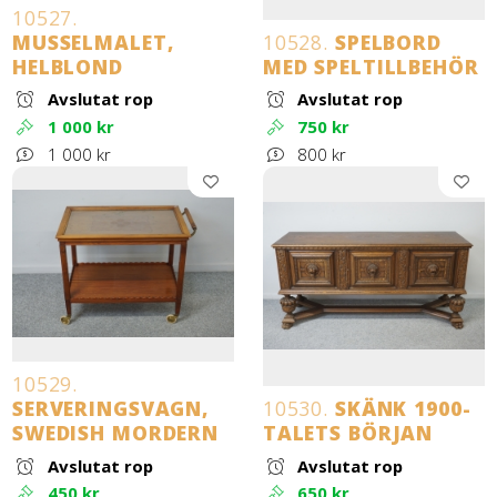
10527.
MUSSELMALET,
10528.
SPELBORD
HELBLOND
MED SPELTILLBEHÖR
Avslutat rop
Avslutat rop
1 000 kr
750 kr
1 000 kr
800 kr
10529.
SERVERINGSVAGN,
10530.
SKÄNK 1900-
SWEDISH MORDERN
TALETS BÖRJAN
Avslutat rop
Avslutat rop
450 kr
650 kr