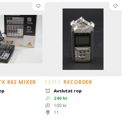
X 802 MIXER
13315.
RECORDER
op
Avslutat rop
240 kr
100 kr
11