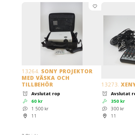
13264.
SONY PROJEKTOR
MED VÄSKA OCH
TILLBEHÖR
13273.
XENY
Avslutat rop
Avslutat r
60 kr
350 kr
1 500 kr
300 kr
11
11