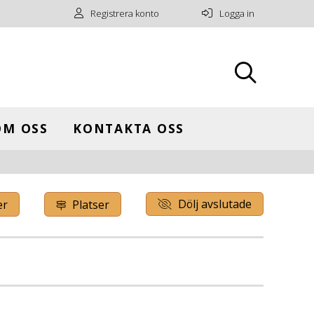
Registrera konto
Logga in
OM OSS
KONTAKTA OSS
Dölj avslutade
er
Platser