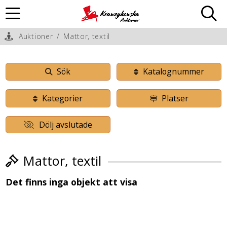
Auktioner
/
Mattor, textil
Sök
Katalognummer
Kategorier
Platser
Dölj avslutade
Mattor, textil
Det finns inga objekt att visa