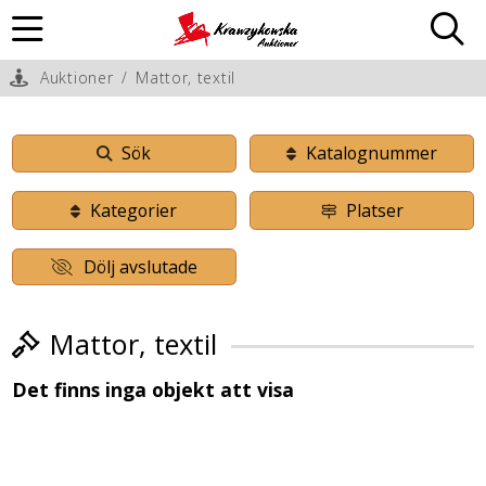
Auktioner
/
Mattor, textil
Sök
Katalognummer
Kategorier
Platser
Dölj avslutade
Mattor, textil
Det finns inga objekt att visa