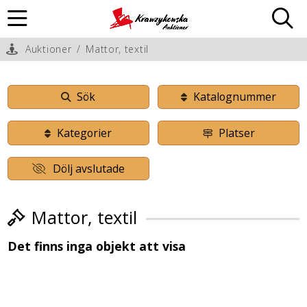
Auktioner
/
Mattor, textil
Sök
Katalognummer
Kategorier
Platser
Dölj avslutade
Mattor, textil
Det finns inga objekt att visa