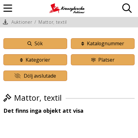
Auktioner
/
Mattor, textil
Sök
Katalognummer
Kategorier
Platser
Dölj avslutade
Mattor, textil
Det finns inga objekt att visa