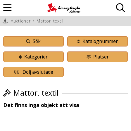
Auktioner
/
Mattor, textil
Sök
Katalognummer
Kategorier
Platser
Dölj avslutade
Mattor, textil
Det finns inga objekt att visa